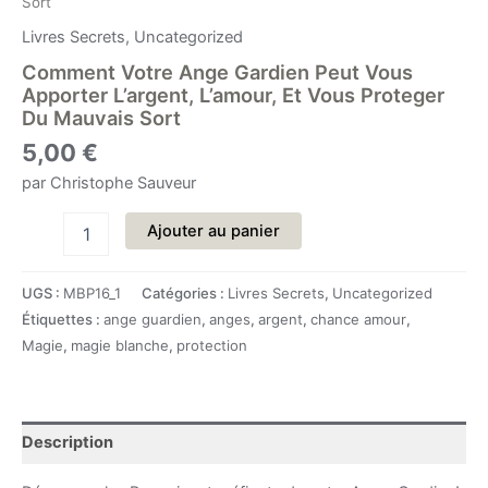
Sort
Livres Secrets
,
Uncategorized
Comment Votre Ange Gardien Peut Vous
Apporter L’argent, L’amour, Et Vous Proteger
Du Mauvais Sort
5,00
€
par Christophe Sauveur
quantité
Ajouter au panier
de
Comment
Votre
UGS :
MBP16_1
Catégories :
Livres Secrets
,
Uncategorized
Ange
Étiquettes :
ange guardien
,
anges
,
argent
,
chance amour
,
Gardien
Magie
,
magie blanche
,
protection
Peut
Vous
Apporter
L’argent,
L’amour,
Description
Et
Vous