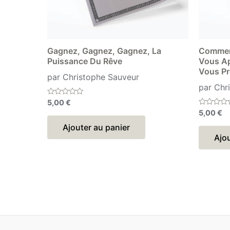
Gagnez, Gagnez, Gagnez, La
Comment
Puissance Du Rêve
Vous Ap
Vous Pr
par Christophe Sauveur
par Chr
Note
5,00
€
0
Note
5,00
€
sur
0
5
sur
Ajouter au panier
5
Ajou