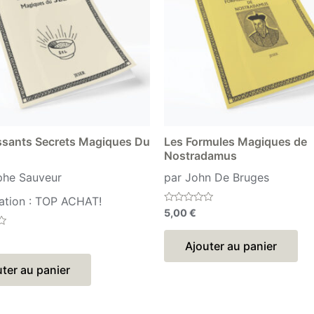
ssants Secrets Magiques Du
Les Formules Magiques de
Nostradamus
phe Sauveur
par John De Bruges
ation : TOP ACHAT!
Note
5,00
€
0
sur
5
Ajouter au panier
ter au panier