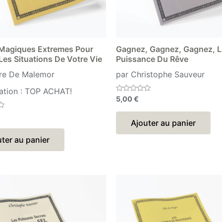
 Magiques Extremes Pour
Gagnez, Gagnez, Gagnez, L
Les Situations De Votre Vie
Puissance Du Rêve
rre De Malemor
par Christophe Sauveur
ation : TOP ACHAT!
Note
5,00
€
0
sur
5
Ajouter au panier
ter au panier