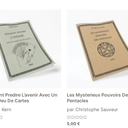
 Predire L’avenir Avec Un
Les Mysterieux Pouvoirs D
Jeu De Cartes
Pentacles
l Kern
par Christophe Sauveur
Note
5,00
€
0