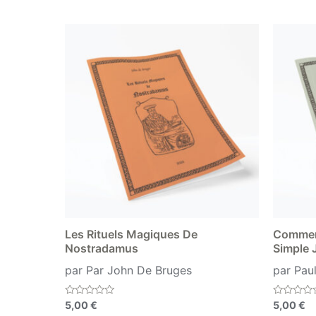
Les Rituels Magiques De
Comment
Nostradamus
Simple 
par Par John De Bruges
par Pau
Note
Note
5,00
€
5,00
€
0
0