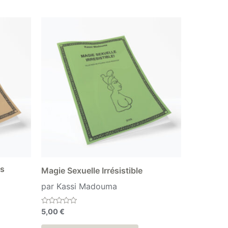
es
Magie Sexuelle Irrésistible
par Kassi Madouma
Note
5,00
€
0
sur