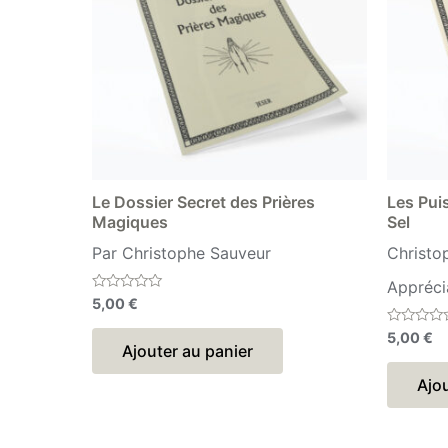
Le Dossier Secret des Prières
Les Pui
Magiques
Sel
Par Christophe Sauveur
Christo
Appréci
Note
5,00
€
0
sur
Note
5,00
€
5
0
Ajouter au panier
sur
5
Ajou