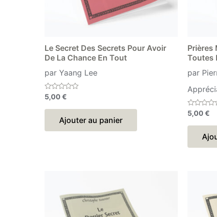
Le Secret Des Secrets Pour Avoir
Prières
De La Chance En Tout
Toutes 
par Yaang Lee
par Pie
Appréci
Note
5,00
€
0
sur
Note
5,00
€
5
0
Ajouter au panier
sur
5
Ajou