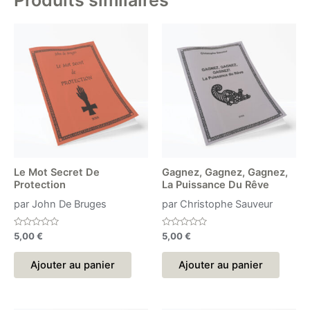
Produits similaires
Le Mot Secret De
Gagnez, Gagnez, Gagnez,
Protection
La Puissance Du Rêve
par John De Bruges
par Christophe Sauveur
Note
Note
5,00
€
5,00
€
0
0
sur
sur
5
5
Ajouter au panier
Ajouter au panier