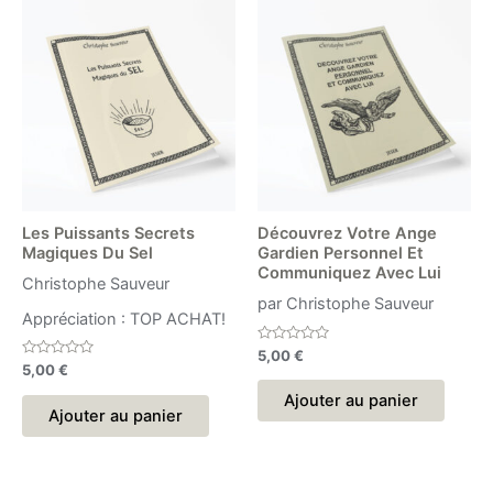
Les Puissants Secrets
Découvrez Votre Ange
Magiques Du Sel
Gardien Personnel Et
Communiquez Avec Lui
Christophe Sauveur
par Christophe Sauveur
Appréciation : TOP ACHAT!
Note
5,00
€
0
Note
5,00
€
sur
0
5
sur
Ajouter au panier
5
Ajouter au panier