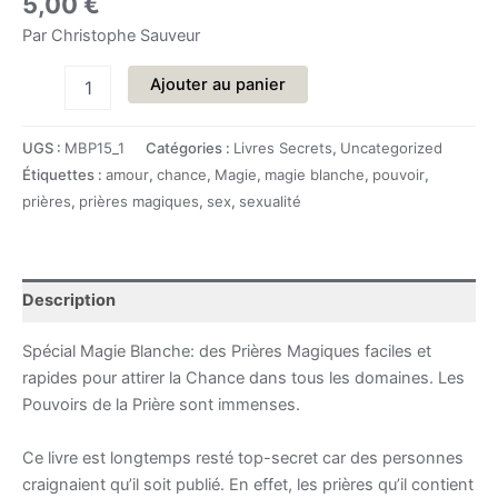
5,00
€
Par Christophe Sauveur
quantité
Ajouter au panier
de
Le
Dossier
UGS :
MBP15_1
Catégories :
Livres Secrets
,
Uncategorized
Secret
Étiquettes :
amour
,
chance
,
Magie
,
magie blanche
,
pouvoir
,
des
prières
,
prières magiques
,
sex
,
sexualité
Prières
Magiques
Description
Spécial Magie Blanche: des Prières Magiques faciles et
rapides pour attirer la Chance dans tous les domaines. Les
Pouvoirs de la Prière sont immenses.
Ce livre est longtemps resté top-secret car des personnes
craignaient qu’il soit publié. En effet, les prières qu’il contient