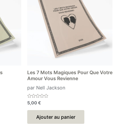
es
Les 7 Mots Magiques Pour Que Votre
Amour Vous Revienne
par Nell Jackson
Note
5,00
€
0
sur
5
Ajouter au panier