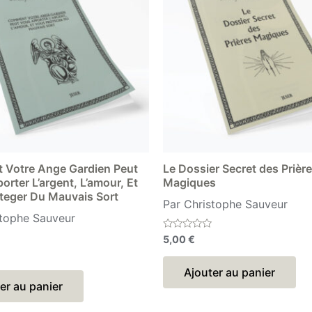
Votre Ange Gardien Peut
Le Dossier Secret des Prièr
rter L’argent, L’amour, Et
Magiques
teger Du Mauvais Sort
Par Christophe Sauveur
stophe Sauveur
Note
5,00
€
0
sur
5
Ajouter au panier
er au panier