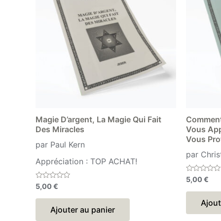
Magie D’argent, La Magie Qui Fait
Comment 
Des Miracles
Vous Appo
Vous Pro
par Paul Kern
par Chri
Appréciation : TOP ACHAT!
Note
5,00
€
0
Note
5,00
€
sur
0
5
sur
Ajout
5
Ajouter au panier