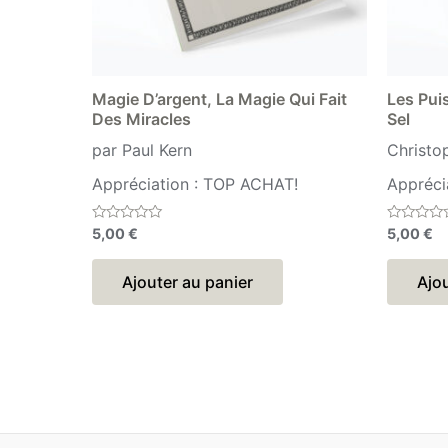
Magie D’argent, La Magie Qui Fait
Les Pui
Des Miracles
Sel
par Paul Kern
Christo
Appréciation : TOP ACHAT!
Appréci
Note
Note
5,00
€
5,00
€
0
0
sur
sur
5
5
Ajouter au panier
Ajou