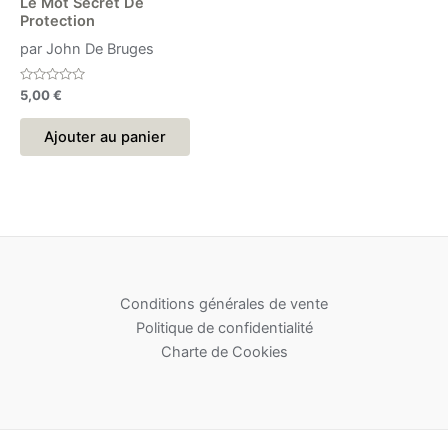
Le Mot Secret De
Protection
par John De Bruges
Note
5,00
€
0
sur
5
Ajouter au panier
Conditions générales de vente
Politique de confidentialité
Charte de Cookies