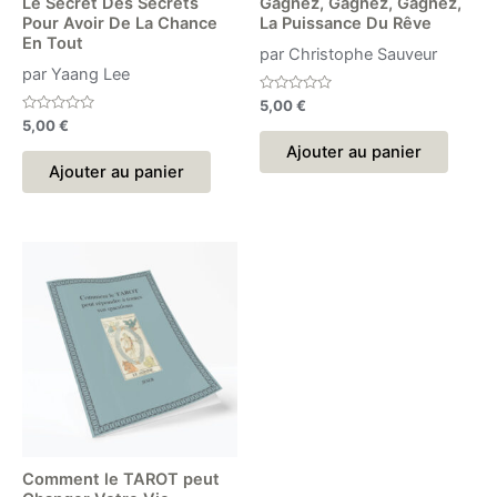
Le Secret Des Secrets
Gagnez, Gagnez, Gagnez,
Pour Avoir De La Chance
La Puissance Du Rêve
En Tout
par Christophe Sauveur
par Yaang Lee
Note
5,00
€
0
Note
5,00
€
sur
0
5
Ajouter au panier
sur
5
Ajouter au panier
Comment le TAROT peut