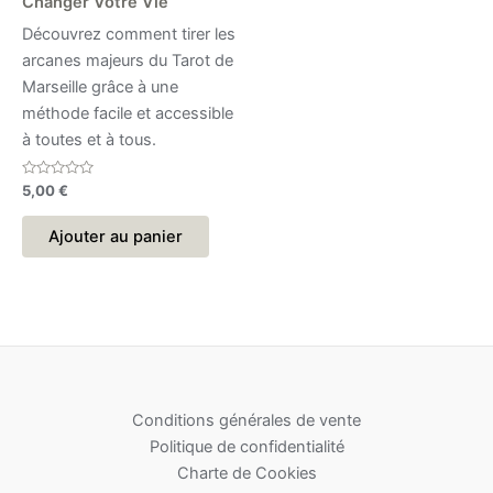
Changer Votre Vie
Découvrez comment tirer les
arcanes majeurs du Tarot de
Marseille grâce à une
méthode facile et accessible
à toutes et à tous.
Note
5,00
€
0
sur
5
Ajouter au panier
Conditions générales de vente
Politique de confidentialité
Charte de Cookies