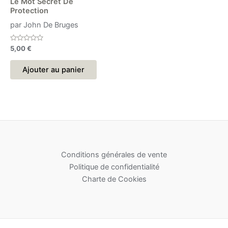
Le Mot Secret De
Protection
par John De Bruges
Note
5,00
€
0
sur
5
Ajouter au panier
Conditions générales de vente
Politique de confidentialité
Charte de Cookies