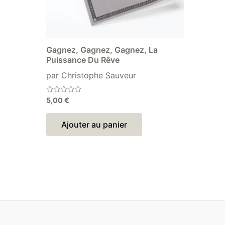
Gagnez, Gagnez, Gagnez, La
Puissance Du Rêve
par Christophe Sauveur
Note
5,00
€
0
sur
5
Ajouter au panier